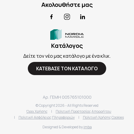
Ακολουθήστε μας
Facebook
Instagram
LinkedIn
Κατάλογος
Δείτε τον νέο μας κατάλογο με ένα κλικ.
ΚΑΤΕΒΑΣΕ ΤΟΝ ΚΑΤΑΛΟΓΟ
Αρ. ΓΕΜΗ 005765101000
© Copyright
2026
- All Rights Reserved
Όροι Χρήσης
|
Πολιτική Προστασίας Απορρήτου
|
Πολιτική Ασφάλειας Πληροφοριών
|
Πολιτική Χρήσης Cookies
Designed & Developed by
imba