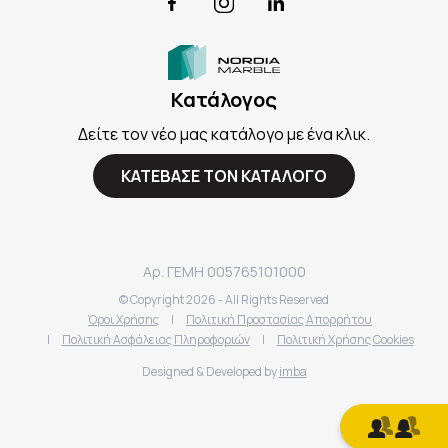
Facebook
Instagram
LinkedIn
Κατάλογος
Δείτε τον νέο μας κατάλογο με ένα κλικ.
ΚΑΤΕΒΑΣΕ ΤΟΝ ΚΑΤΑΛΟΓΟ
Αρ. ΓΕΜΗ 005765101000
© Copyright
2026
- All Rights Reserved
Όροι Χρήσης
|
Πολιτική Προστασίας Απορρήτου
|
Πολιτική Ασφάλειας Πληροφοριών
|
Πολιτική Χρήσης Cookies
Designed & Developed by
imba