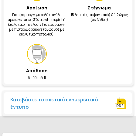
Αραίωση
Στέγνωμα
Για εφαρμογή με ρολό /πινέλο
15 λεπτά (επιφανειακό) & 1‐2 ώρες
αραιώνεται ως 3% με white spirit ή
(σε βάθος)
διαλυτικό πινέλου. / Για εφαρμογή
με πιστόλι, αραιώνεται ως 3% με
διαλυτικό πιστολιού.
Απόδοση
8 – 10 m²/ lt
Κατεβάστε το σχετικό ενημερωτικό
PDF
έντυπο