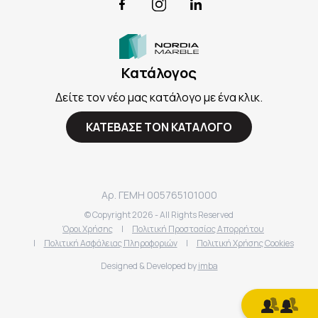
Facebook
Instagram
LinkedIn
Κατάλογος
Δείτε τον νέο μας κατάλογο με ένα κλικ.
ΚΑΤΕΒΑΣΕ ΤΟΝ ΚΑΤΑΛΟΓΟ
Αρ. ΓΕΜΗ 005765101000
© Copyright
2026
- All Rights Reserved
Όροι Χρήσης
|
Πολιτική Προστασίας Απορρήτου
|
Πολιτική Ασφάλειας Πληροφοριών
|
Πολιτική Χρήσης Cookies
Designed & Developed by
imba