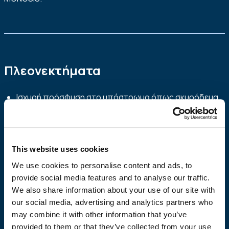
Πλεονεκτήματα
Ισχυρή πρόσφυση στο υπόστρωμα όπως σκυρόδεμα,
τσιμέντο, πέτρα, τοιχοποιία.
Υψηλών επιδόσεων.
Υψηλές μηχανικές αντοχές.
Άριστη εργασιμότητα.
This website uses cookies
Ανθεκτικότητα στο χρόνο.
We use cookies to personalise content and ads, to
Υψηλή αντοχή στις αλλαγές θερμοκρασίας μεταξύ
provide social media features and to analyse our traffic.
θερμότητας και κρύου.
We also share information about your use of our site with
Εύκολο στο χειρισμό και στην εφαρμογή.
our social media, advertising and analytics partners who
Περιέχει Χαμηλές Πτητικές Οργανικές ενώσεις.
may combine it with other information that you’ve
Φιλικό προς τον χρήστη και το περιβάλλον
provided to them or that they’ve collected from your use