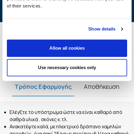
of their services.
Show details
Τεχνικές Προδιαγραφές
Allow all cookies
Use necessary cookies only
Τρόπος Εφαρμογής
Αποθήκευση
Ελέγξτε το υπόστρωμα ώστε να είναι καθαρό από
σαθρά υλικά , σκόνες κ.τλ.
Ανακατέψτε καλά, με ηλεκτρικό δράπανο χαμηλών
στροφών , ένα σακί 25 kg με περίπου 6 λίτρα καθαρό