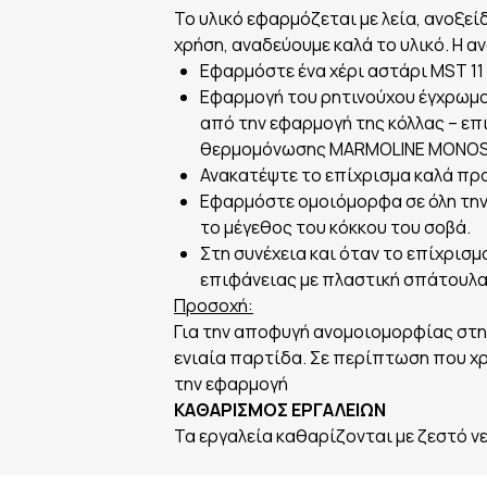
Το υλικό εφαρμόζεται με λεία, ανοξε
χρήση, αναδεύουμε καλά το υλικό. Η αν
Εφαρμόστε ένα χέρι αστάρι MST 11
Εφαρμογή του ρητινούχου έγχρωμου
από την εφαρμογή της κόλλας – επ
θερμομόνωσης MARMOLINE MONOS
Ανακατέψτε το επίχρισμα καλά πρ
Εφαρμόστε ομοιόμορφα σε όλη την 
το μέγεθος του κόκκου του σοβά.
Στη συνέχεια και όταν το επίχρισμ
επιφάνειας με πλαστική σπάτουλα
Προσοχή:
Για την αποφυγή ανομοιομορφίας στη
ενιαία παρτίδα. Σε περίπτωση που χρ
την εφαρμογή
ΚΑΘΑΡΙΣΜΟΣ ΕΡΓΑΛΕΙΩΝ
Τα εργαλεία καθαρίζονται με ζεστό νε