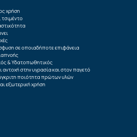
ος χρήση
ι τσιμέντο
αστικότητα
ώνει
χές
σφυση σε οποιαδήποτε επιφάνεια
διαπνοής
κός & Υδατοπωθητικός
 αντοχή στην υγρασία και στον παγετό
σύγκριτη ποιότητα πρώτων υλών
αι εξωτερική χρήση