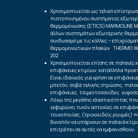
Χρησιμοποιείται ως τελική επίστρωσ
πιστοποιημένου συστήματος εξωτερ
θερμομόνωσης (ETICS) MARMOLINE M
άλλων συστημάτων εξωτερικής θερμ
συνδυασμό με τις κόλλες – επιχρίσμα
θερμομονωτικών πλακών THERMO WHI
202
Χρησιμοποιείται επίσης σε παλαιές κ
επιφάνειες κτιρίων, κατάλληλα προε
Είναι ιδανικός για χρήση σε επιφάνε
μπετόν, σοβά τελικής στρώσης, παλα
επιφάνειες, τσιμεντοσανίδες, γυψοσα
Λόγω της μεγάλης ελαστικότητας που
γεφυρώνει τυχόν αστοχίες σε επιφάν
τοιχοποιίας, (τριχοειδείς ρωγμές) π
δυνατόν να υπάρχουν σε παλαιά κτίρι
επιτρέπει σε αυτές να εμφανισθούν.