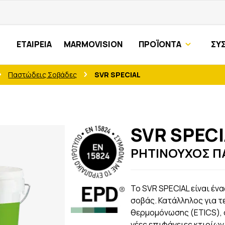
ΕΤΑΙΡΕΙΑ
MARMOVISION
ΠΡΟΪΟΝΤΑ
ΣΥ
Παστώδεις Σοβάδες
SVR SPECIAL
SVR SPEC
ΡΗΤΙΝΟΥΧΟΣ Π
Το SVR SPECIAL είναι έ
σοβάς. Κατάλληλος για 
θερμομόνωσης (ETICS), 
νέες επιφάνειες κτιρίων