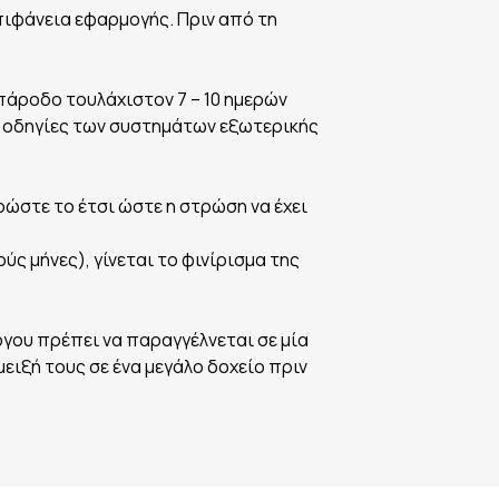
πιφάνεια εφαρμογής. Πριν από τη
πάροδο τουλάχιστον 7 – 10 ημερών
ς οδηγίες των συστημάτων εξωτερικής
ρώστε το έτσι ώστε η στρώση να έχει
ύς μήνες), γίνεται το φινίρισμα της
γου πρέπει να παραγγέλνεται σε μία
ιξή τους σε ένα μεγάλο δοχείο πριν