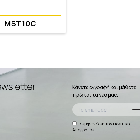
MST 10C
wsletter
Κάνετε εγγραφή και μάθετε
πρώτοι τα νέα μας.
Συμφωνώ με την
Πολιτική
Απορρήτου