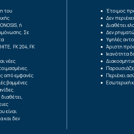
η του
Έτοιμος πρ
ικής
Δεν περιέχε
ONOSIS, ή
Διαθέτει ελ
ομόνωσης. Σε
Δεν ρηγματ
τα
Υψηλές αντο
TE, FK 204, FK
Άριστη πρό
Ικανότητα 
αι νέες
Διακοσμητι
τοιμασμένες.
Παρουσιάζει
ιες από εμφανές
Περιέχει α
ιές βαμμένες
Εσωτερική κ
νίδες.
 διαθέτει,
ειες
ου είναι
α και δεν