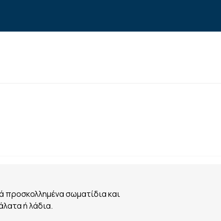
ρά προσκολλημένα σωματίδια και
άλατα ή λάδια.