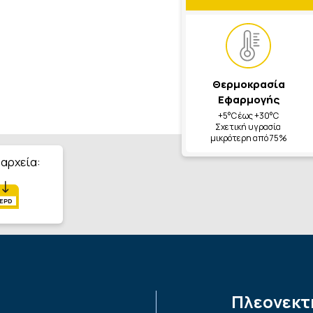
Θερμοκρασία
Εφαρμογής
+5°C έως +30°C
Σχετική υγρασία
μικρότερη από 75%
 αρχεία:
EPD
Πλεονεκτ