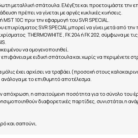
ίδωτη μεταλλική σπάτουλα. Ελέγξτε και προετοιμάστε την ε
άδευση πρέπει να γίνεται με αργές κυκλικές κινήσεις.
 ή ΜST 10C πριν την εφαρμογή του SVR SPECIAL.
 επιχρίσματος SVR SPECIAL μπορεί να γίνει μετά από την 
ιχρίσματος THERMOWHITE , FK 204 ή FK 202, σύμφωνα με τι
IS.
οκειμένου να ομογενοποιηθεί.
επιφάνεια με ειδική σπάτουλα και χωρίς να περιμένετε στ
α μόλις έχει αρχίσει να τραβάει (προσοχή στους καλοκαιρινο
 ανάλογα με το επιθυμητό αποτέλεσμα.
ν απόχρωση, η απαιτούμενη ποσότητα για το σύνολο του έρ
ησιμοποιηθούν διαφορετικές παρτίδες, συνιστάται η ανάμε
ρό και σαπούνι.