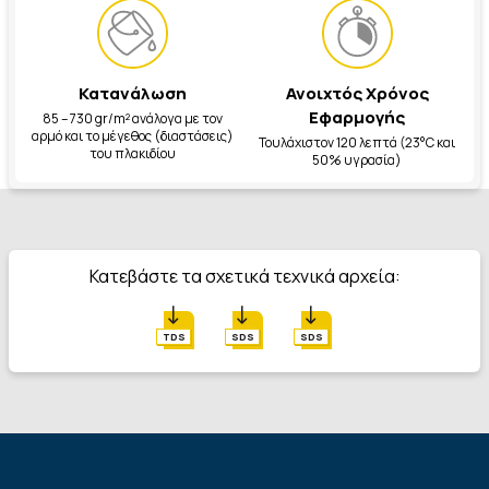
Κατανάλωση
Ανοιχτός Χρόνος
Εφαρμογής
85 – 730 gr/m² ανάλογα με τον
αρμό και το μέγεθος (διαστάσεις)
Τουλάχιστον 120 λεπτά (23°C και
του πλακιδίου
50% υγρασία)
Κατεβάστε τα σχετικά τεχνικά αρχεία:
TDS
SDS
SDS