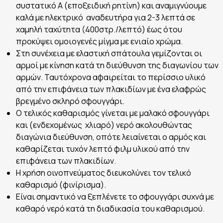
συστατικό Α (εποξειδική ρητίνη) και αναμιγνύουμε
καλά με ηλεκτρικό αναδευτήρα για 2-3 λεπτά σε
χαμηλή ταχύτητα (400στρ./λεπτό) έως ότου
προκύψει ομοιογενές μίγμα με ενιαίο χρώμα.
Στη συνέχεια με ελαστική σπάτουλα γεμίζονται οι
αρμοί με κίνηση κατά τη διεύθυνση της διαγωνίου των
αρμών. Ταυτόχρονα αφαιρείται το περίσσιο υλικό
από την επιφάνεια των πλακιδίων με ένα ελαφρώς
βρεγμένο σκληρό σφουγγάρι.
Ο τελικός καθαρισμός γίνεται με μαλακό σφουγγάρι
και (ενδεχομένως χλιαρό) νερό ακολουθώντας
διαγώνια διεύθυνση, οπότε λειαίνεται ο αρμός και
καθαρίζεται τυχόν λεπτό φιλμ υλικού από την
επιφάνεια των πλακιδίων.
Η χρήση οινοπνεύματος διευκολύνει τον τελικό
καθαρισμό (φινίρισμα).
Είναι σημαντικό να ξεπλένετε το σφουγγάρι συχνά με
καθαρό νερό κατά τη διαδικασία του καθαρισμού.