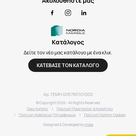
Ακολουθήστε μας
Facebook
Instagram
LinkedIn
Κατάλογος
Δείτε τον νέο μας κατάλογο με ένα κλικ.
ΚΑΤΕΒΑΣΕ ΤΟΝ ΚΑΤΑΛΟΓΟ
Αρ. ΓΕΜΗ 005765101000
© Copyright
2026
- All Rights Reserved
Όροι Χρήσης
|
Πολιτική Προστασίας Απορρήτου
|
Πολιτική Ασφάλειας Πληροφοριών
|
Πολιτική Χρήσης Cookies
Designed & Developed by
imba