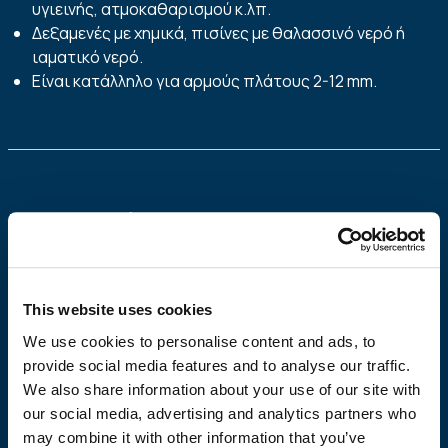
υγιεινής, ατμοκαθαρισμού κ.λπ.
Δεξαμενές με χημικά, πισίνες με θαλασσινό νερό ή
ιαματικό νερό.
Είναι κατάλληλο για αρμούς πλάτους 2-12 mm.
Πλεονεκτήματα
Δεν επηρεάζεται από οξέα, βάσεις, διαβρωτικά
προϊόντα καθαρισμού, θαλασσινό νερό, χλώριο κ.τλ.
This website uses cookies
Έχει πολύ καλή πρόσφυση και δεν επηρεάζεται από
We use cookies to personalise content and ads, to
καταπονήσεις.
provide social media features and to analyse our traffic.
Εφαρμόζεται σε κάθετες και επίπεδες επιφάνειες με
We also share information about your use of our site with
ιδιαίτερη ευκολία και καθαρίζεται με σκληρά
our social media, advertising and analytics partners who
σφουγγάρια και καθαρό νερό.
may combine it with other information that you’ve