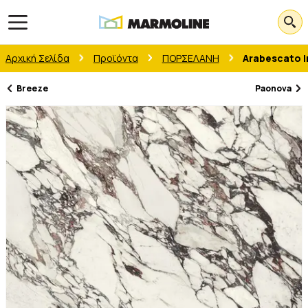
Open main menu
Αρχική Σελίδα
Προϊόντα
ΠΟΡΣΕΛΑΝH
Arabescato I
Breeze
Paonova