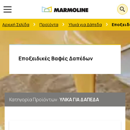
Open main menu
Αρχική Σελίδα
Προϊόντα
Υλικά για Δάπεδα
Εποξειδ
Εποξειδικές Βαφές Δαπέδων
Κατηγορία Προϊόντων
:
ΥΛΙΚΑ ΓΙΑ ΔΑΠΕΔΑ