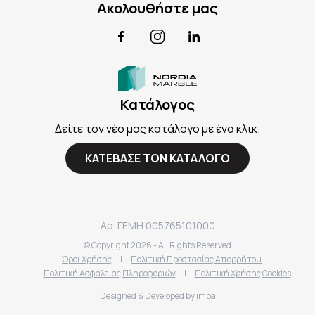
Ακολουθήστε μας
Facebook
Instagram
LinkedIn
Κατάλογος
Δείτε τον νέο μας κατάλογο με ένα κλικ.
ΚΑΤΕΒΑΣΕ ΤΟΝ ΚΑΤΑΛΟΓΟ
Αρ. ΓΕΜΗ 005765101000
© Copyright
2026
- All Rights Reserved
Όροι Χρήσης
|
Πολιτική Προστασίας Απορρήτου
|
Πολιτική Ασφάλειας Πληροφοριών
|
Πολιτική Χρήσης Cookies
Designed & Developed by
imba