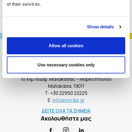
of their services.
Show details
Allow all cookies
Επικοινωνία
Use necessary cookies only
NORDIA A.E. – Εργοστάσιο “MARMOLINE”
1ο χλμ Λεωφ. Μαλακάσας – Μαρκοπούλου
Mαλακάσα, 19011
Τ:
+30 22950 22225
E:
info@nordia.gr
ΔΕΙΤΕ ΟΛΑ ΤΑ ΣΗΜΕΙΑ
Ακολουθήστε μας
Facebook
Instagram
LinkedIn