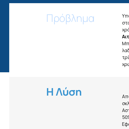
Πρόβλημα
Υπ
στ
χρ
Αι
Μπ
λα
τρί
χρ
Η Λύση
Απ
σκ
Ασ
50
Εφ