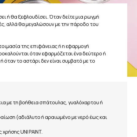
ι ή θα ξεφλουδίσει. Όταν δείτε μια ρωγμή
ές, αλλά θα μεγαλώσουν με την πάροδο του
τοιμασία της επιφάνειας ή η εφαρμογή
ροκαλούνται όταν εφαρμόζεται ένα δεύτερο ή
 όταν το αστάρι δεν είναι συμβατό με το
α με τη βοήθεια σπάτουλας, γυαλόχαρτου ή
αίωση (αδιάλυτο ή αραιωμένο με νερό έως και
 χρήσης UNI PAINT.