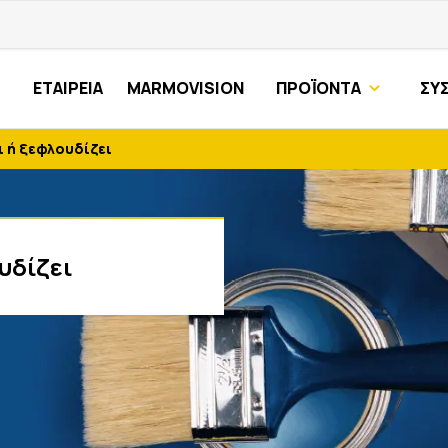
ΕΤΑΙΡΕΙΑ
MARMOVISION
ΠΡΟΪΟΝΤΑ
ΣΥ
ι ή ξεφλουδίζει
υδίζει