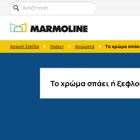
Αρχική Σελίδα
Λύσεις
Χρώματα
Το χρώμα σπάε
Το χρώμα σπάει ή ξεφλο