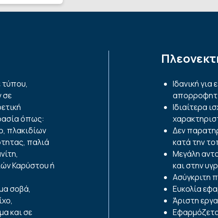
Πλεονεκτ
 τύπου,
Ιδανική για
 σε
απορροφητι
ετική
Ιδιαίτερα ι
ρασία όπως:
χαρακτηρισ
o, πλακιδίων
Δεν παρατηρ
τητας, παλιά
κατά την τ
νίτη,
Μεγάλη αντο
κών Καρύστου ή
και στην υγ
Ασύγκριτη 
μα σοβά,
Ευκολία εφ
ίχο,
Άριστη εργ
μα και σε
Εφαρμόζεται