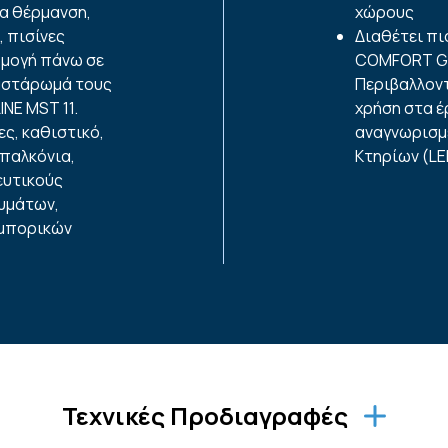
α θέρμανση,
χώρους
, πισίνες
Διαθέτει πι
ρμογή πάνω σε
COMFORT GO
 αστάρωμά τους
Περιβαλλοντ
NE MST 11.
χρήση στα έ
ες, καθιστικό,
αναγνωρισμ
μπαλκόνια,
Κτηρίων (LE
ευτικούς
υμάτων,
εμπορικών
Τεχνικές Προδιαγραφές