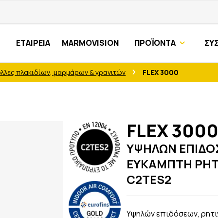
ΕΤΑΙΡΕΙΑ
MARMOVISION
ΠΡΟΪΟΝΤΑ
ΣΥ
όλλες πλακιδίων, μαρμάρων & γρανιτών
FLEX 3000
FLEX 300
ΥΨΗΛΩΝ ΕΠΙΔΟΣ
ΕΥΚΑΜΠΤΗ ΡΗΤ
C2TES2
Yψηλών επιδόσεων, ρητι