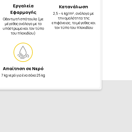
Εργαλεία
Κατανάλωση
Εφαρμογής
2,5 – 4 kg/m² , ανάλογα με
την ομαλότητα της
Οδοντωτή σπάτουλα (με
επιφάνειας, το μέγεθος και
μέγεθος ανάλογα με το
τον τύπο του πλακιδίου
υπόστρωμα και τον τύπο
του πλακιδίου)
Απαίτηση σε Νερό
7 kg νερό για ένα σάκο 25 kg