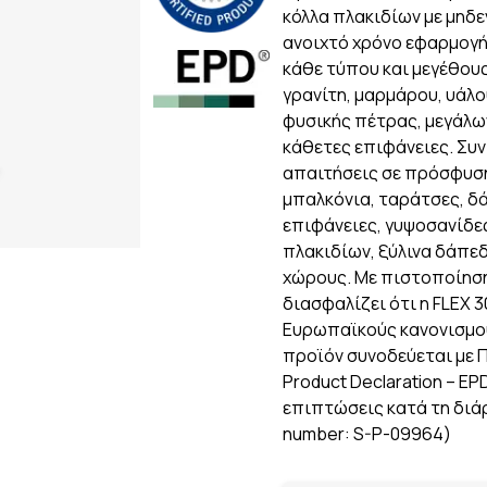
κόλλα πλακιδίων με μηδ
ανοιχτό χρόνο εφαρμογής
κάθε τύπου και μεγέθους
γρανίτη, μαρμάρου, υάλ
φυσικής πέτρας, μεγάλω
κάθετες επιφάνειες. Συν
απαιτήσεις σε πρόσφυση,
μπαλκόνια, ταράτσες, δ
επιφάνειες, γυψοσανίδε
πλακιδίων, ξύλινα δάπεδ
χώρους. Με πιστοποίηση 
διασφαλίζει ότι η FLEX 
Ευρωπαϊκούς κανονισμού
προϊόν συνοδεύεται με 
Product Declaration – EP
επιπτώσεις κατά τη διάρ
number: S-P-09964)