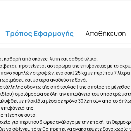
Τρόπος Εφαρμογής
Αποθήκευση
αι καθαρή από σκόνες, λίπη και σαθρά υλικά.
ρίβεται, προτείνεται αστάρωμα της επιφάνειας με το ακρυ
άπανο χαμηλών στροφών, ένα σακί 25 kg με περίπου 7 λίτρα
να ωριμάσει, και ύστερα αναδεύστε ξανά.
κατάλληλης οδοντωτής σπάτουλας (της οποίας το μέγεθος 
ιδίου) ομοιόμορφα σε όλη την επιφάνεια του υποστρώματ
αλυφθεί με πλακίδια μέσα σε χρόνο 30 λεπτών από το άπλ
 επιφάνειά της.
ς πίεση σε αυτά.
χείο για περίπου 3 ώρες ανάλογα με την εποχή, τη θερμοκρ
ει να σφίγγει, τότε θα πρέπει να ανακατέψετε ξανά χωρίς 