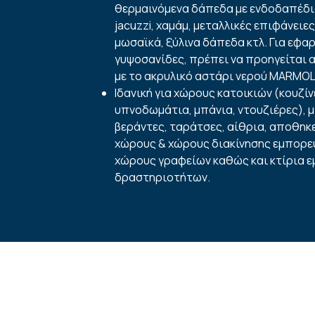
θερμαινόμενα δάπεδα με ενδοδαπέδι
jacuzzi, χαμάμ, μεταλλικές επιφάνειες
μωσαϊκά, ξύλινα δάπεδα κτλ. Για εφα
γυψοσανίδες, πρέπει να προηγείται
με το ακρυλικό αστάρι νερού MARMOLI
Ιδανική για χώρους κατοικιών (κουζίν
υπνοδωμάτια, μπάνια, ντουζιέρες), 
βεράντες, ταράτσες, αίθρια, αποθηκ
χώρους & χώρους διακίνησης εμπορε
χώρους γραφείων καθώς και κτίρια 
δραστηριοτήτων.