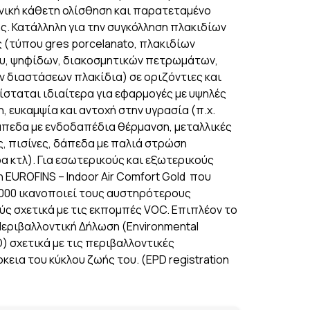
ενική κάθετη ολίσθηση και παρατεταμένο
. Κατάλληλη για την συγκόλληση πλακιδίων
 (τύπου gres porcelanato, πλακιδίων
ου, ψηφίδων, διακοσμητικών πετρωμάτων,
ν διαστάσεων πλακίδια) σε οριζόντιες και
ίσταται ιδιαίτερα για εφαρμογές με υψηλές
 ευκαμψία και αντοχή στην υγρασία (π.χ.
άπεδα με ενδοδαπέδια θέρμανση, μεταλλικές
ς, πισίνες, δάπεδα με παλιά στρώση
α κτλ). Για εσωτερικούς και εξωτερικούς
EUROFINS – Indoor Air Comfort Gold που
3000 ικανοποιεί τους αυστηρότερους
ς σχετικά με τις εκπομπές VOC. Επιπλέον το
Περιβαλλοντική Δήλωση (Environmental
D) σχετικά με τις περιβαλλοντικές
κεια του κύκλου ζωής του. (EPD registration