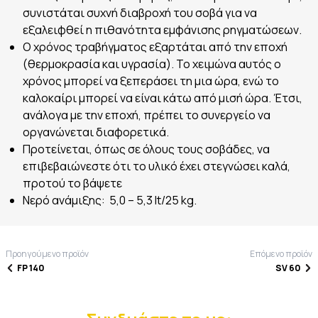
συνιστάται συχνή διαβροχή του σοβά για να
εξαλειφθεί η πιθανότητα εμφάνισης ρηγματώσεων.
Ο χρόνος τραβήγματος εξαρτάται από την εποχή
(θερμοκρασία και υγρασία). Το χειμώνα αυτός ο
χρόνος μπορεί να ξεπεράσει τη μια ώρα, ενώ το
καλοκαίρι μπορεί να είναι κάτω από μισή ώρα. Έτσι,
ανάλογα με την εποχή, πρέπει το συνεργείο να
οργανώνεται διαφορετικά.
Προτείνεται, όπως σε όλους τους σοβάδες, να
επιβεβαιώνεστε ότι το υλικό έχει στεγνώσει καλά,
προτού το βάψετε
Νερό ανάμιξης: 5,0 – 5,3 lt/25 kg.
Προηγούμενο προϊόν
Επόμενο προϊόν
FP 140
SV 60