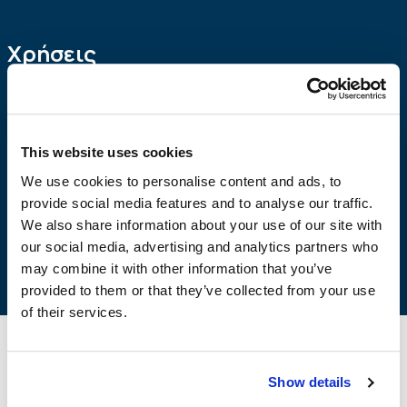
Χρήσεις
Εφαρμογή σε αλκαλικά υποστρώματα,
όπως μπετόν,
τούβλα, ελαφρομπετόν, μάρμαρα, κ.α.
Εφαρμογή σε παντός είδους ξύλινες
επιφάνειες.
This website uses cookies
Εφαρμογές επίστρωσης δαπέδων είτε σαν
τελική
We use cookies to personalise content and ads, to
επίστρωση πάνω στο σκυρόδεμα, είτε σαν αστάρι σε
provide social media features and to analyse our traffic.
συνδυασμό με δάπεδα πολυουρεθάνης ή με
We also share information about your use of our site with
επαλειφόμενες στεγανοποιητικές μεμβράνες.
our social media, advertising and analytics partners who
may combine it with other information that you’ve
provided to them or that they’ve collected from your use
of their services.
Τρόπος Εφαρμογής
Αποθήκευση
Show details