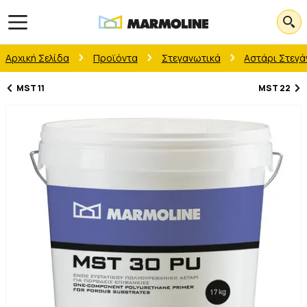
Open main menu
Αρχική Σελίδα
Προϊόντα
Στεγανωτικά
Αστάρι Στεγ
MST 11
MST 22