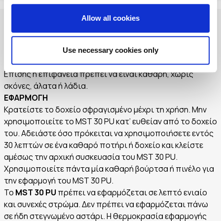
Allow all cookies
ΟΔΗΓΙΕΣ ΕΦΑΡΜΟΓΗΣ ΠΡΟΕΤΟΙΜΑΣΙΑ ΥΠΟΣΤΡΩΜΑΤΟΣ
Το υπόστρωμα θα πρέπει να είναι σταθερό, συμπαγές,
στεγνό και απαλλαγμένο από σκόνη, σαθρά
Use necessary cookies only
προσκολλημένα σωματίδια και παντός είδους ρύπους.
Επίσης η επιφάνεια πρέπει να είναι καθαρή, χωρίς
σκόνες, άλατα ή λάδια.
ΕΦΑΡΜΟΓΗ
Κρατείστε το δοχείο σφραγισμένο μέχρι τη χρήση. Μην
χρησιμοποιείτε το MST 30 PU κατ’ ευθείαν από το δοχείο
του. Αδειάστε όσο πρόκειται να χρησιμοποιήσετε εντός
30 λεπτών σε ένα καθαρό ποτήρι ή δοχείο και κλείστε
αμέσως την αρχική συσκευασία του MST 30 PU.
Χρησιμοποιείτε πάντα μία καθαρή βούρτσα ή πινέλο για
την εφαρμογή του MST 30 PU.
To
MST 30 PU
πρέπει να εφαρμόζεται σε λεπτό ενιαίο
και συνεχές στρώμα. Δεν πρέπει να εφαρμόζεται πάνω
σε ήδη στεγνωμένο αστάρι. Η θερμοκρασία εφαρμογής