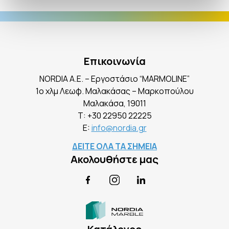
Επικοινωνία
NORDIA A.E. – Εργοστάσιο “MARMOLINE”
1ο χλμ Λεωφ. Μαλακάσας – Μαρκοπούλου
Mαλακάσα, 19011
Τ:
+30 22950 22225
E:
info@nordia.gr
ΔΕΙΤΕ ΟΛΑ ΤΑ ΣΗΜΕΙΑ
Ακολουθήστε μας
Facebook
Instagram
LinkedIn