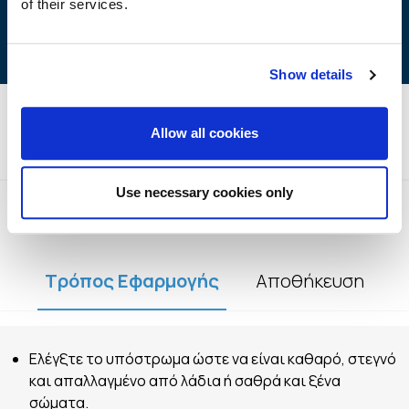
of their services.
Show details
Allow all cookies
Τεχνικές Προδιαγραφές
Use necessary cookies only
Τρόπος Εφαρμογής
Αποθήκευση
Ελέγξτε το υπόστρωμα ώστε να είναι καθαρό, στεγνό
και απαλλαγμένο από λάδια ή σαθρά και ξένα
σώματα.