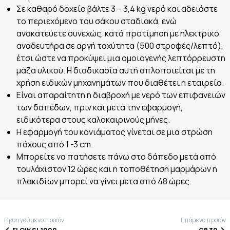
Σε καθαρό δοχείο βάλτε 3 – 3,4 kg νερό και αδειάστε
το περιεχόμενο του σάκου σταδιακά, ενώ
ανακατεύετε συνεχώς, κατά προτίμηση με ηλεκτρικό
αναδευτήρα σε αργή ταχύτητα (500 στροφές/λεπτό),
έτσι ώστε να προκύψει μια ομοιογενής λεπτόρρευστη
μάζα υλικού. Η διαδικασία αυτή απλοποιείται με τη
χρήση ειδικών μηχανημάτων που διαθέτει η εταιρεία.
Είναι απαραίτητη η διαβροχή με νερό των επιφανειών
των δαπέδων, πριν και μετά την εφαρμογή,
ειδικότερα στους καλοκαιρινούς μήνες.
Η εφαρμογή του κονιάματος γίνεται σε μια στρώση
πάχους από 1 -3 cm.
Μπορείτε να πατήσετε πάνω στο δάπεδο μετά από
τουλάχιστον 12 ώρες και η τοποθέτηση μαρμάρων η
πλακιδίων μπορεί να γίνει μετα από 48 ώρες.
Προηγούμενο προϊόν
Επόμενο προϊόν