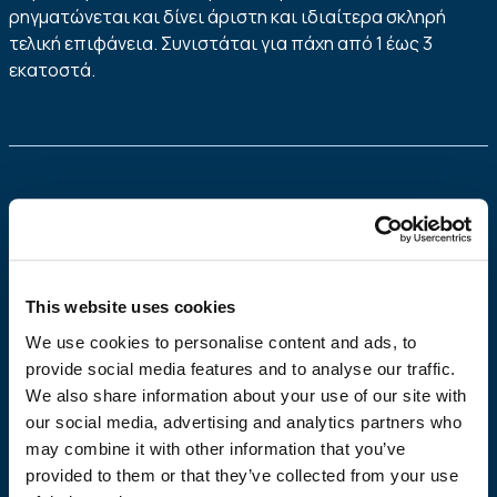
ρηγματώνεται και δίνει άριστη και ιδιαίτερα σκληρή
τελική επιφάνεια. Συνιστάται για πάχη από 1 έως 3
εκατοστά.
Πλεονεκτήματα
Πολύ υψηλή αντοχή
This website uses cookies
Άριστη πρόσφυση
Αντοχή στην υγρασία και στον παγετό
We use cookies to personalise content and ads, to
Αποφυγή ρηγματώσεων
provide social media features and to analyse our traffic.
Άριστη τελική επιφάνεια
We also share information about your use of our site with
Εσωτερική και εξωτερική χρήση
our social media, advertising and analytics partners who
Ταχύτητα παρασκευής – Ευκολία εφαρμογής
may combine it with other information that you’ve
Άριστη εργασιμότητα
provided to them or that they’ve collected from your use
Σταθερή ποιότητα