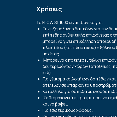
Χρήσεις
Το FLOW SL 1000 είναι ιδανικό για:
Την εξομάλυνση δαπέδων για την δημ
επίπεδης ανθεκτικής επιφάνειας στ
μπορεί να γίνει επικόλληση οποιουδ
πλακιδίου (και πλαστικού) ή ξύλινου
μοκέτας.
Μπορεί να αποτελέσει τελική επιφάν
δευτερευόντων χώρων (αποθήκες, π
κτλ).
Για γέμισμα κοιλοτήτων δαπέδων και
ατελειών σε υπάρχοντα
υποστρώματ
Κατάλληλο για δάπεδα με ενδοδαπέδ
Σε βιομηχανικά κτίρια μπορεί να αφε
και να βαφεί.
Για εσωτερικούς χώρους.
Ιδανικό για εφαρμογές όπου απαιτεί