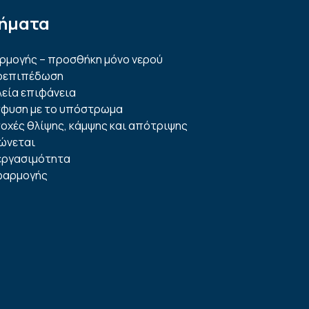
ήματα
ρμογής – προσθήκη μόνο νερού
οεπιπέδωση
λεία επιφάνεια
σφυση με το υπόστρωμα
οχές θλίψης, κάμψης και απότριψης
ώνεται
εργασιμότητα
φαρμογής