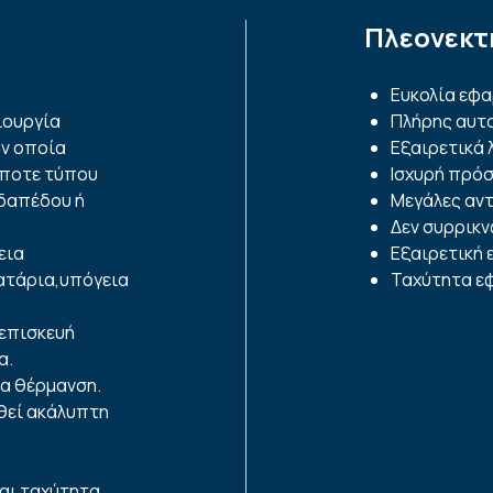
Πλεονεκτ
Ευκολία εφα
ιουργία
Πλήρης αυτ
ην οποία
Εξαιρετικά 
ήποτε
τύπου
Ισχυρή πρό
δαπέδου ή
Μεγάλες αντ
Δεν συρρικν
εια
Εξαιρετική 
ατάρια,
υπόγεια
Ταχύτητα ε
επισκευή
α.
ια
θέρμανση.
θεί
ακάλυπτη
ται ταχύτητα