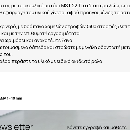
ς με το ακρυλικό αστάρι MST 22. Για ιδιαίτερα λείες επι
εφαρμογή του υλικού γίνεται αφού προηγουμένως το αστά
kg νερό, με
δράπανο χαμηλών στροφών (300 στροφές
/λεπτ
και με την
επιθυμητή εργασιμότητα.
 να ωριμάσει
και ανακατέψτε ξανά.
οετοιμασμένο
δάπεδο και στρώστε με μεγάλη οδοντωτή μετ
ο του.
 αέρα
περάστε το υλικό με ειδικό ακιδωτό ρολό.
Α 1 - 10 mm
wsletter
Κάνετε εγγραφή και μάθετε