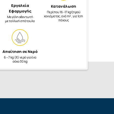
Εργαλεία
Κατανάλωση
Εφαρμογής
Περίπου 16 -17 kg ξηρού
κονιάματος, ανά m²
, για 1cm
Μεγάλη οδοντωτή
πάχους
μεταλλική σπάτουλα
Απαίτηση σε Νερό
6 – 7 kg (lt) νερό για ένα
σάκο 30 kg