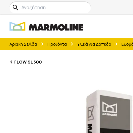
Αρχική Σελίδα
Προϊόντα
Υλικά για Δάπεδα
Εξομ
FLOW SL 500