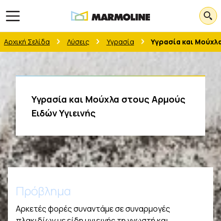
Open main menu
Αρχική Σελίδα
Λύσεις
Υγρασία
Υγρασία και Μούχλ
Υγρασία και Μούχλα στους Αρμούς
Ειδών Υγιεινής
Πρόβλημα
Αρκετές φορές συναντάμε σε συναρμογές
πλακιδίων με είδη υγιεινής τη γνωστή και