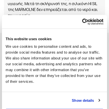
υγιεινής. Μετά τη σκλήρυνσή της, η σιλικόνη HI SIL
της MARMOLNE δεν επηρεάζεται από το νερό και
την υγρασία.
This website uses cookies
Τρόπος εφαρμογής
We use cookies to personalise content and ads, to
provide social media features and to analyse our traffic.
Η σιλικόνη HI SIL, με αντοχή στη μούχλα,
We also share information about your use of our site with
χρησιμοποιείται για σφράγιση αρμών σε μπανιέρες,
our social media, advertising and analytics partners who
νιπτήρες, αλουμίνια, τζάμια κ.ά. Εφαρμόζεται εύκολα
may combine it with other information that you’ve
και παρουσιάζει ιδιαίτερη αντοχή σε θερμοκρασίες
provided to them or that they’ve collected from your use
από -50 °C έως + 160 °C.
of their services.
Η επιφάνεια στην οποία εφαρμόζεται πρέπει να
είναι στεγνή και καθαρή.
Τα μόνιμης ελαστικότητας σφραγιστικά υλικά πρέπει
Show details
να έρχονται σε επαφή μόνο με τις δύο απέναντι
πλευρές του αρμού για να μπορούν να διαστέλλονται