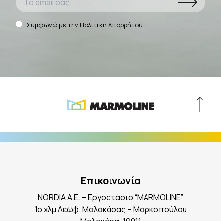
Συμφωνώ με την
Πολιτική Απορρήτου
Επικοινωνία
NORDIA A.E. – Εργοστάσιο “MARMOLINE”
1ο χλμ Λεωφ. Μαλακάσας – Μαρκοπούλου