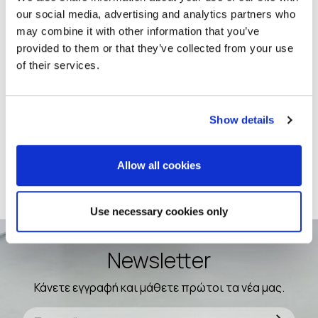
our social media, advertising and analytics partners who
28
21 Μαρτίου – Βραβείο Αναδόχου για
may combine it with other information that you’ve
τις δράσεις βιωσιμότητας
provided to them or that they’ve collected from your use
Μαρ
of their services.
2025
24
Show details
Οφέλη Εξωτερικής Θερμομόνωσης:
Γιατί να την επιλέξετε;
Ιουν
Allow all cookies
2024
Use necessary cookies only
Διαβάστε όλα τα νέα μας
Newsletter
Κάνετε εγγραφή και μάθετε πρώτοι τα νέα μας.